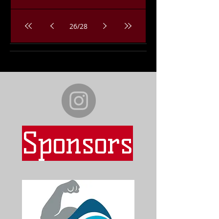
26
/
28
Sponsors