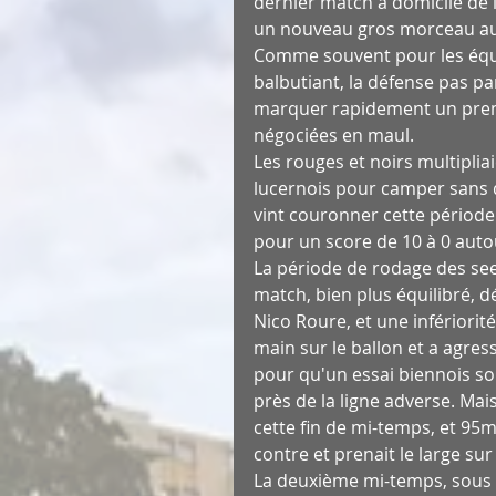
dernier match à domicile de l
un nouveau gros morceau auq
Comme souvent pour les équi
balbutiant, la défense pas pa
marquer rapidement un premie
négociées en maul.
Les rouges et noirs multiplia
lucernois pour camper sans d
vint couronner cette périod
pour un score de 10 à 0 auto
La période de rodage des see
match, bien plus équilibré, d
Nico Roure, et une infériori
main sur le ballon et a agress
pour qu'un essai biennois so
près de la ligne adverse. Mai
cette fin de mi-temps, et 95m 
contre et prenait le large sur
La deuxième mi-temps, sous un