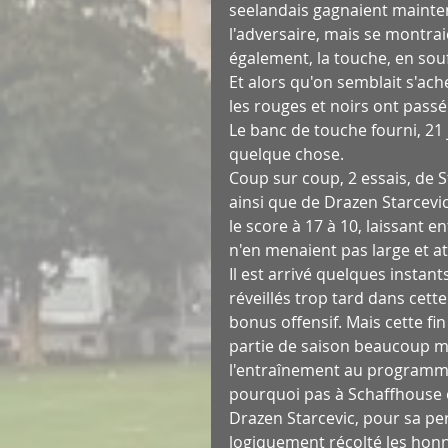
seelandais gagnaient mainten
l'adversaire, mais se montrai
également, la touche, en souf
Et alors qu'on semblait s'ache
les rouges et noirs ont passé
Le banc de touche fourni, 21 
quelque chose.
Coup sur coup, 2 essais, de 
ainsi que de Drazen Starcevi
le score à 17 à 10, laissant 
n'en menaient pas large et att
Il est arrivé quelques instan
réveillés trop tard dans cet
bonus offensif. Mais cette f
partie de saison beaucoup m
l'entraînement au programme 
pourquoi pas à Schaffhouse ou
Drazen Starcevic, pour sa per
logiquement récolté les hon