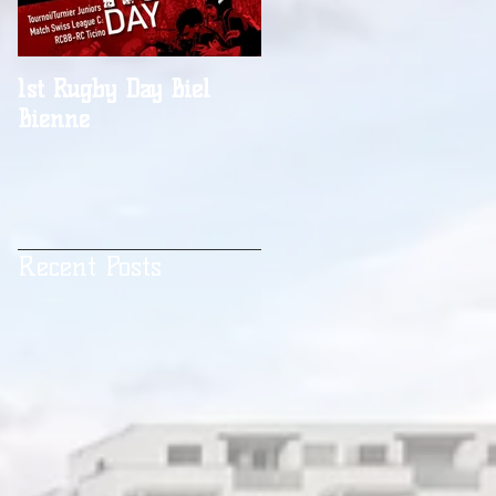
1st Rugby Day Biel
Une préparation
Bienne
hivernale studieuse
Recent Posts