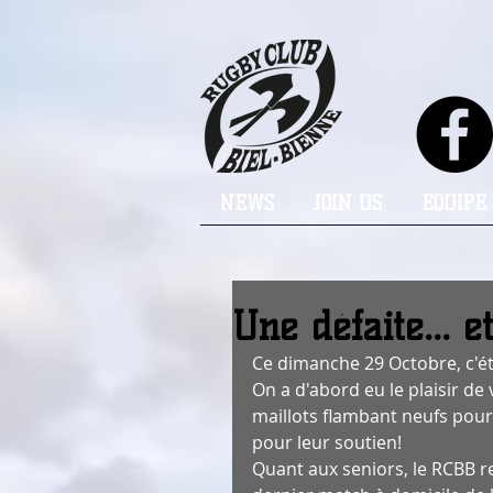
NEWS
JOIN US
EQUIPE
Une défaite... 
Ce dimanche 29 Octobre, c'é
On a d'abord eu le plaisir de
maillots flambant neufs pou
pour leur soutien! 
Quant aux seniors, le RCBB r