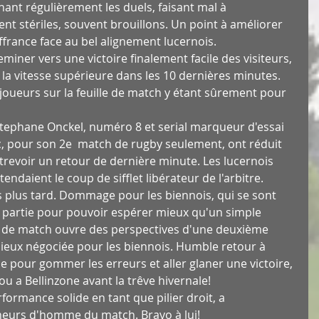
ant régulièrement les duels, faisant mal à 
ent stériles, souvent brouillons. Un point à améliorer 
france face au bel alignement lucernois. 
miner vers une victoire finalement facile des visiteurs, 
 la vitesse supérieure dans les 10 dernières minutes. 
joueurs sur la feuille de match y étant sûrement pour 
Stephane Onckel, numéro 8 et serial marqueur d'essai 
c, pour son 2e  match de rugby seulement, ont réduit 
entrevoir un retour de dernière minute. Les lucernois 
endaient le coup de sifflet libérateur de l'arbitre.
ts plus tard. Dommage pour les biennois, qui se sont 
te partie pour pouvoir espérer mieux qu'un simple 
in de match ouvre des perspectives d'une deuxième 
ieux négociée pour les biennois. Humble retour à 
pour gommer les erreurs et aller glaner une victoire, 
 a Bellinzone avant la trêve hivernale! 
formance solide en tant que pilier droit, a 
neurs d'homme du match. Bravo à lui!