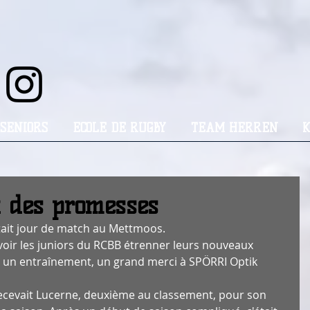
 SENIORS
ECOLE DE RUGBY
TEAM HERREN
K
et des promesses
tait jour de match au Mettmoos. 
 voir les juniors du RCBB étrenner leurs nouveaux 
r un entraînement, un grand merci à SPÖRRI Optik 
ecevait Lucerne, deuxième au classement, pour son 