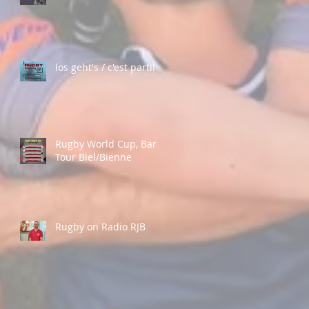
los geht's / c'est parti!
Rugby World Cup, Bar
Tour Biel/Bienne
Rugby on Radio RJB