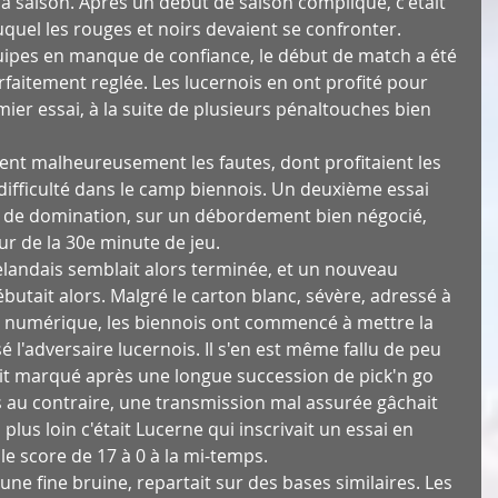
a saison. Après un début de saison compliqué, c'était 
uel les rouges et noirs devaient se confronter.
pes en manque de confiance, le début de match a été 
rfaitement reglée. Les lucernois en ont profité pour 
r essai, à la suite de plusieurs pénaltouches bien 
ient malheureusement les fautes, dont profitaient les 
ifficulté dans le camp biennois. Un deuxième essai 
e de domination, sur un débordement bien négocié, 
ur de la 30e minute de jeu.
landais semblait alors terminée, et un nouveau 
ébutait alors. Malgré le carton blanc, sévère, adressé à 
té numérique, les biennois ont commencé à mettre la 
é l'adversaire lucernois. Il s'en est même fallu de peu 
it marqué après une longue succession de pick'n go 
s au contraire, une transmission mal assurée gâchait 
plus loin c'était Lucerne qui inscrivait un essai en 
 le score de 17 à 0 à la mi-temps.
e fine bruine, repartait sur des bases similaires. Les 