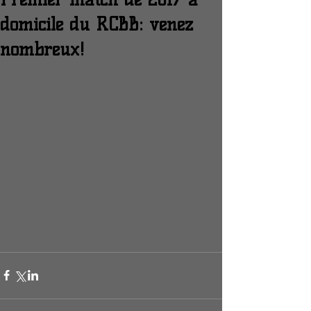
domicile du RCBB: venez
nombreux!